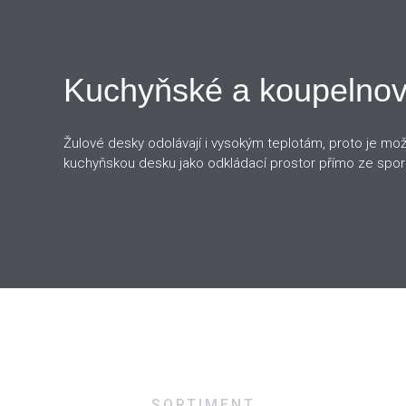
Kuchyňské a koupelnov
Grilovací desky
Žulové desky odolávají i vysokým teplotám, proto je mo
K létu a teplým letním večerům patří neodmyslitelně gril
kuchyňskou desku jako odkládací prostor přímo ze spor
naše grilovací desky z kamene a objevte jednoduchý a 
grilování.
é a koupelnové desky
ací desky
SORTIMENT