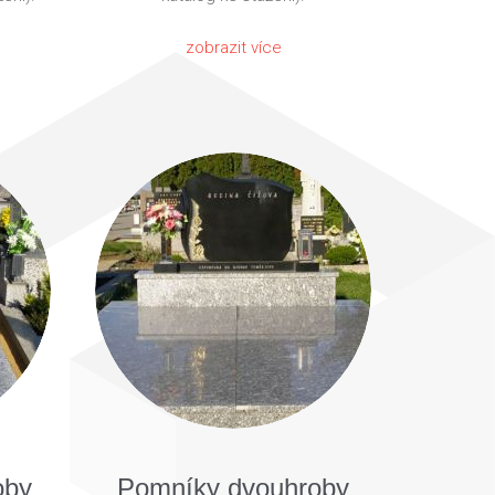
zobrazit více
oby
Pomníky dvouhroby