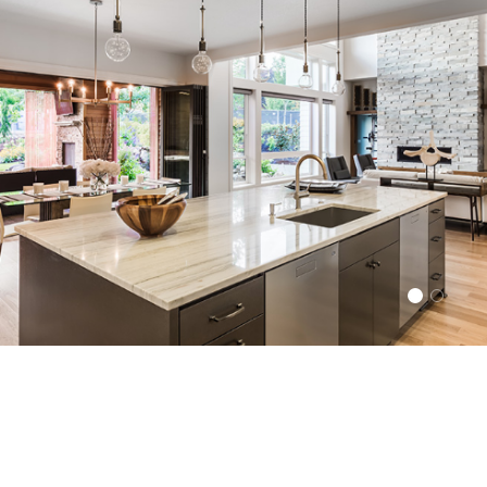
Kuchyňsk
Grilov