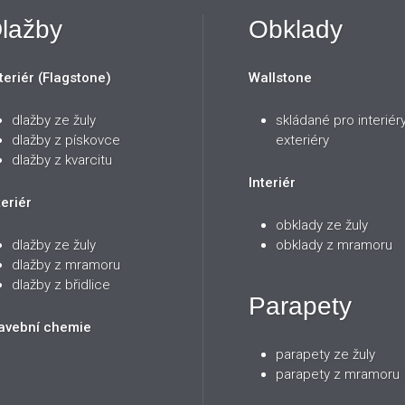
lažby
Obklady
teriér (Flagstone)
Wallstone
dlažby ze žuly
skládané pro interiéry
dlažby z pískovce
exteriéry
dlažby z kvarcitu
Interiér
teriér
obklady ze žuly
dlažby ze žuly
obklady z mramoru
dlažby z mramoru
dlažby z břidlice
Parapety
avební chemie
parapety ze žuly
parapety z mramoru