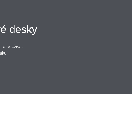
é desky
žné používat
ování. Vyzkoušejte
áku.
stylový způsob