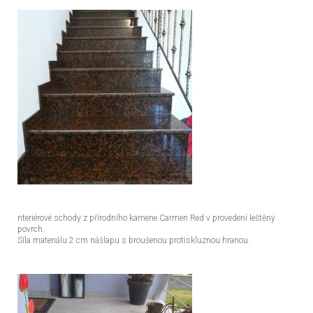
nteriérové schody z přírodního kamene Carmen Red v provedení leštěný
povrch.
Síla materiálu 2 cm nášlapu s broušenou protiskluznou hranou.