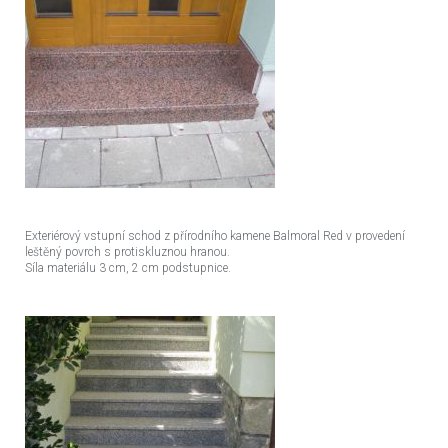
Exteriérový vstupní schod z přírodního kamene Balmoral Red v provedení
leštěný povrch s protiskluznou hranou.
Síla materiálu 3 cm, 2 cm podstupnice.